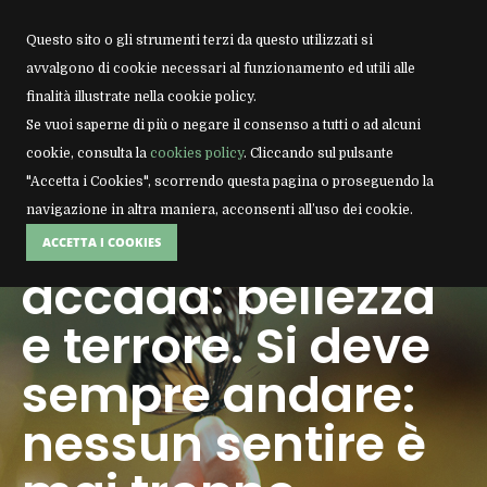
Questo sito o gli strumenti terzi da questo utilizzati si
avvalgono di cookie necessari al funzionamento ed utili alle
finalità illustrate nella cookie policy.
Home
Se vuoi saperne di più o negare il consenso a tutti o ad alcuni
cookie, consulta la
cookies policy
. Cliccando sul pulsante
Formazione Professionale
"Accetta i Cookies", scorrendo questa pagina o proseguendo la
navigazione in altra maniera, acconsenti all’uso dei cookie.
Lascia che tutto ti
Aree tematiche
ACCETTA I COOKIES
accada: bellezza
Ansia
Contatti
e terrore. Si deve
Attacchi di panico
sempre andare:
Autostima
nessun sentire è
Depressione
Crisi adolescenziale